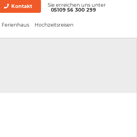
Sie erreichen uns unter
Kontakt
05109 56 300 299
Ferienhaus
Hochzeitsreisen
es Festland
s Festland