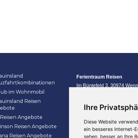
auinsland
Ferientraum Reisen
uzfahrtkombinationen
Im Büntefeld 3,
30974 Wenn
aub im Wohnmobil
– Holtensen
auinsland Reisen
Ihre Privatsphä
Ihre Privatsphä
Ihre Privatsphä
Ihre Privatsphä
ebote
E-Mail
info@ferientraum2
 Reisen Angebote
Telefon
05109 – 56 300 2
Diese Website verwend
Diese Website verwend
Diese Website verwend
Diese Website verwend
inson Reisen Angebote
ein besseres Internet-
ein besseres Internet-
ein besseres Internet-
ein besseres Internet-
iana Reisen Angebote
sehen, besser an Ihre 
sehen, besser an Ihre 
sehen, besser an Ihre 
sehen, besser an Ihre 