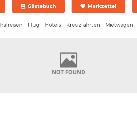
Gästebuch
Merkzettel
halreisen
Flug
Hotels
Kreuzfahrten
Mietwagen
reisen
Urlaub Griechenland
Griechisch
Spanische