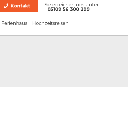
Sie erreichen uns unter
Kontakt
05109 56 300 299
Ferienhaus
Hochzeitsreisen
es Festland
s Festland