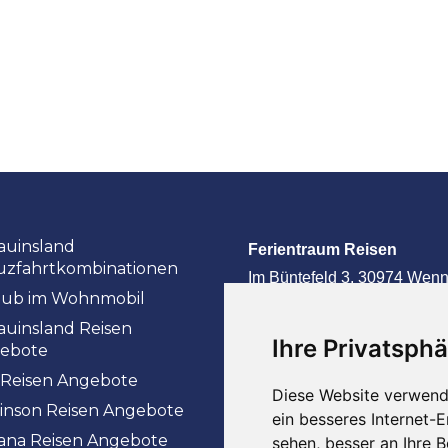
auinsland
Ferientraum Reisen
uzfahrtkombinationen
Im Büntefeld 3,
30974 Wenn
aub im Wohnmobil
– Holtensen
auinsland Reisen
Ihre Privatsphä
Ihre Privatsphä
Ihre Privatsphä
Ihre Privatsphä
ebote
E-Mail
info@ferientraum2
 Reisen Angebote
Telefon
05109 – 56 300 2
Diese Website verwend
Diese Website verwend
Diese Website verwend
Diese Website verwend
inson Reisen Angebote
ein besseres Internet-
ein besseres Internet-
ein besseres Internet-
ein besseres Internet-
iana Reisen Angebote
sehen, besser an Ihre 
sehen, besser an Ihre 
sehen, besser an Ihre 
sehen, besser an Ihre 