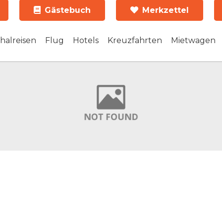
Gästebuch
Merkzettel
halreisen
Flug
Hotels
Kreuzfahrten
Mietwagen
reisen
Urlaub Griechenland
Griechisch
Spanische